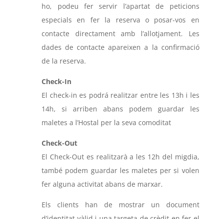
ho, podeu fer servir l’apartat de peticions
especials en fer la reserva o posar-vos en
contacte directament amb l’allotjament. Les
dades de contacte apareixen a la confirmació
de la reserva.
Check-In
El check-in es podrá realitzar entre les 13h i les
14h, si arriben abans podem guardar les
maletes a l’Hostal per la seva comoditat
Check-Out
El Check-Out es realitzarà a les 12h del migdia,
també podem guardar les maletes per si volen
fer alguna activitat abans de marxar.
Els clients han de mostrar un document
d’identitat vàlid i una targeta de crèdit en fer el