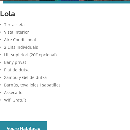
Lola
Terrasseta
Vista interior
Aire Condicionat
2 Llits individuals
Llit supletori (20€ opcional)
Bany privat
Plat de dutxa
Xampú y Gel de dutxa
Barnús, tovalloles i sabatilles
Assecador
Wifi Gratuït
Veure Habitació