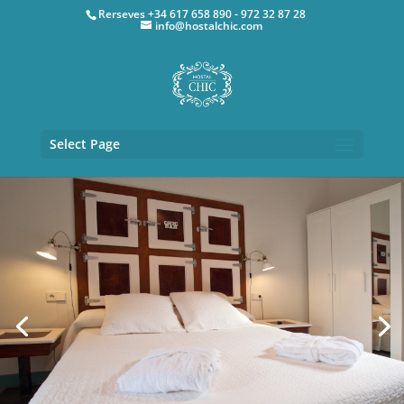
Rerseves +34 617 658 890 - 972 32 87 28
info@hostalchic.com
Select Page