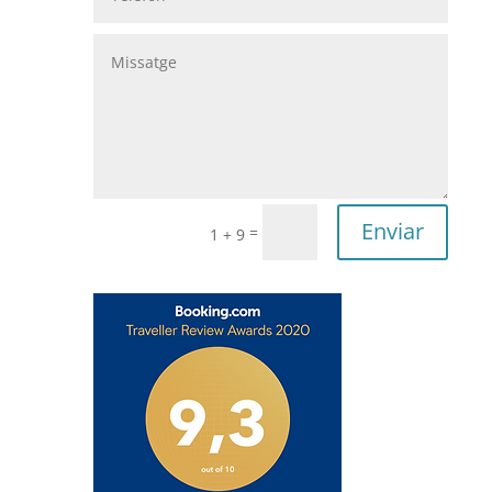
Enviar
=
1 + 9